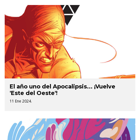
El año uno del Apocalipsis... ¡Vuelve
'Este del Oeste'!
11 Ene 2024.