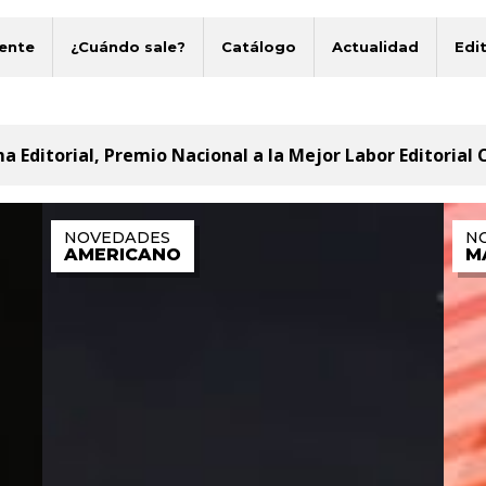
ente
¿Cuándo sale?
Catálogo
Actualidad
Edit
a Editorial,
Premio Nacional
a la Mejor Labor Editorial 
AMERICANO
M
EL COMBATE
JESSE OWEN
CORTO MAL
BLAKE Y MORTIMER