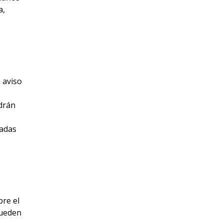
a,
 aviso
odrán
cadas
bre el
pueden