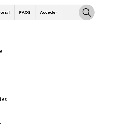
orial
FAQS
Acceder
de
l es
r