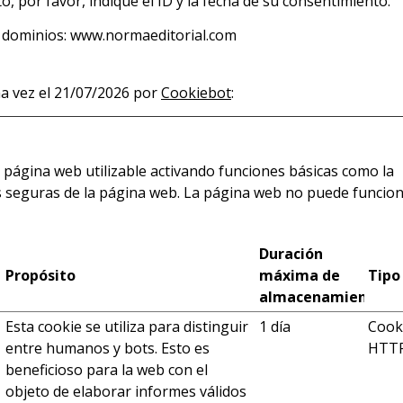
, por favor, indique el ID y la fecha de su consentimiento.
es dominios: www.normaeditorial.com
ma vez el 21/07/2026 por
Cookiebot
:
 página web utilizable activando funciones básicas como la
as seguras de la página web. La página web no puede funcio
Duración
Propósito
máxima de
Tipo
almacenamiento
Esta cookie se utiliza para distinguir
1 día
Cook
entre humanos y bots. Esto es
HTT
beneficioso para la web con el
objeto de elaborar informes válidos