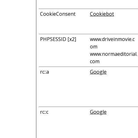
CookieConsent
Cookiebot
PHPSESSID [x2]
www.driveinmovie.c
om
www.normaeditorial.
com
rc::a
Google
rc::c
Google