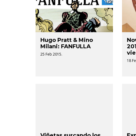
Hugo Pratt & Mino
No
Milani: FANFULLA
201
vie
25 Feb 2015.
18 Fe
Viñetas surcando los
Exp