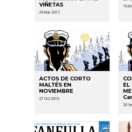
VIÑETAS
16 En
29 Mar 2017.
ACTOS DE CORTO
CO
MALTÉS EN
EL
NOVIEMBRE
ME
Can
27 Oct 2015.
30 Se