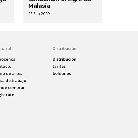
Malasia
23 Sep 2009.
torial
Distribución
nócenos
distribución
ntacto
tarifas
vío de artes
boletines
lsa de trabajo
nde comprar
gístrate