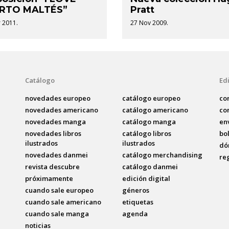
RTO MALTÉS”
Pratt
 2011.
27 Nov 2009.
Catálogo
Edi
novedades europeo
catálogo europeo
co
novedades americano
catálogo americano
co
novedades manga
catálogo manga
en
novedades libros
catálogo libros
bo
ilustrados
ilustrados
dó
novedades danmei
catálogo merchandising
re
revista descubre
catálogo danmei
próximamente
edición digital
cuando sale europeo
géneros
cuando sale americano
etiquetas
cuando sale manga
agenda
noticias