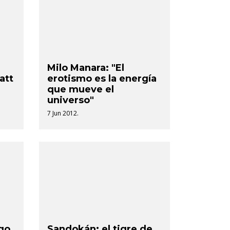
Milo Manara: "El
att
erotismo es la energía
que mueve el
universo"
7 Jun 2012.
go
Sandokán: el tigre de