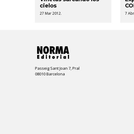
cielos
CO
27 Mar 2012.
7 Abr
Passeig Sant Joan 7, Pral
08010 Barcelona