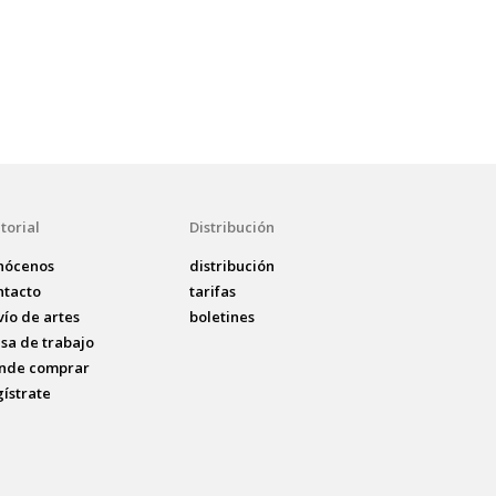
torial
Distribución
nócenos
distribución
ntacto
tarifas
vío de artes
boletines
lsa de trabajo
nde comprar
gístrate