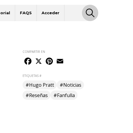
orial
FAQS
Acceder
COMPARTIR EN
Facebook
X
Pinterest
Email
ETIQUETAS #
#Hugo Pratt
#Noticias
#Reseñas
#Fanfulla