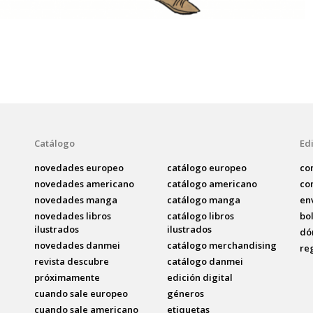
Catálogo
Edi
novedades europeo
catálogo europeo
co
novedades americano
catálogo americano
co
novedades manga
catálogo manga
en
novedades libros
catálogo libros
bo
ilustrados
ilustrados
dó
novedades danmei
catálogo merchandising
re
revista descubre
catálogo danmei
próximamente
edición digital
cuando sale europeo
géneros
cuando sale americano
etiquetas