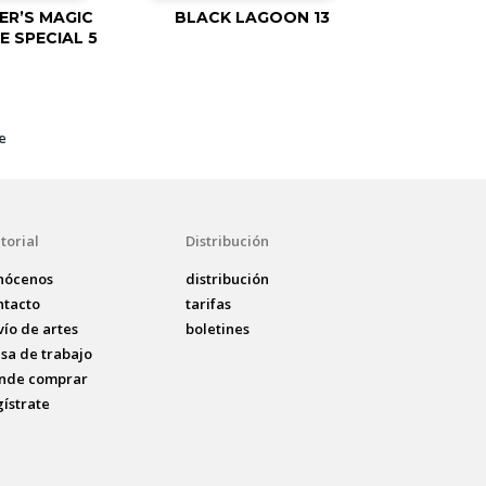
ER’S MAGIC
BLACK LAGOON 13
 SPECIAL 5
e
torial
Distribución
nócenos
distribución
ntacto
tarifas
vío de artes
boletines
lsa de trabajo
nde comprar
gístrate