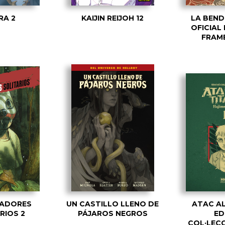
RA 2
KAIJIN REIJOH 12
LA BEND
OFICIAL 
FRAME
ZADORES
UN CASTILLO LLENO DE
ATAC AL
RIOS 2
PÁJAROS NEGROS
ED
COL·LECC