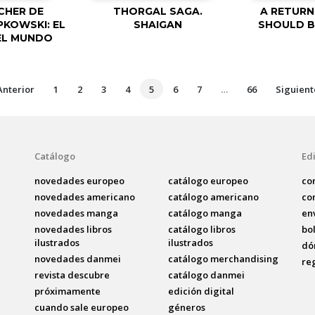
CHER DE
THORGAL SAGA.
A RETURN
PKOWSKI: EL
SHAIGAN
SHOULD BE
EL MUNDO
Anterior
1
2
3
4
5
6
7
…
66
Siguient
Catálogo
Edi
novedades europeo
catálogo europeo
co
novedades americano
catálogo americano
co
novedades manga
catálogo manga
en
novedades libros
catálogo libros
bo
ilustrados
ilustrados
dó
novedades danmei
catálogo merchandising
re
revista descubre
catálogo danmei
próximamente
edición digital
cuando sale europeo
géneros