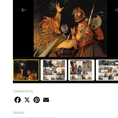
COMPARTIR EN
Facebook
X
Pinterest
Email
GÉNERO