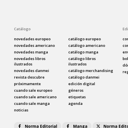
Catálogo
Edi
novedades europeo
catálogo europeo
co
novedades americano
catálogo americano
co
novedades manga
catálogo manga
en
novedades libros
catálogo libros
bo
ilustrados
ilustrados
dó
novedades danmei
catálogo merchandising
re
revista descubre
catálogo danmei
próximamente
edición digital
cuando sale europeo
géneros
cuando sale americano
etiquetas
cuando sale manga
agenda
noticias
Norma Editorial
Manga
Norma Edito