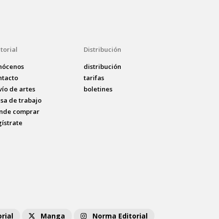
torial
Distribución
nócenos
distribución
ntacto
tarifas
vío de artes
boletines
lsa de trabajo
nde comprar
gístrate
rial
Manga
Norma Editorial