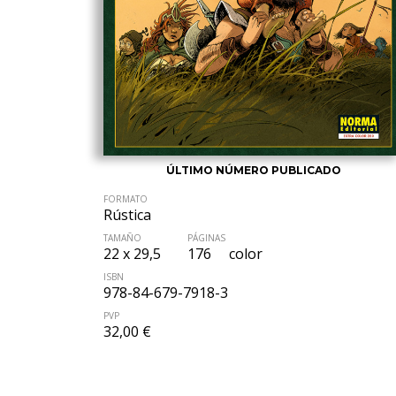
ÚLTIMO NÚMERO PUBLICADO
FORMATO
Rústica
TAMAÑO
PÁGINAS
22 x 29,5
176
color
ISBN
978-84-679-7918-3
PVP
32,00 €