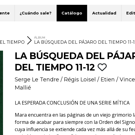
ente
¿Cuándo sale?
Catálogo
Actualidad
Edit
ÁLBUM
EL TIEMPO
LA BÚSQUEDA DEL PÁJARO DEL TIEMPO 11-1
LA BÚSQUEDA DEL PÁJA
DEL TIEMPO 11-12
Serge Le Tendre
/
Régis Loisel
/
Etien
/
Vince
Mallié
LA ESPERADA CONCLUSIÓN DE UNA SERIE MÍTICA
Mara encuentra en las páginas de un viejo grimorio l
forma de acabar para siempre con la Orden del Signo
cuya influencia se extiende cada vez más allá de su f