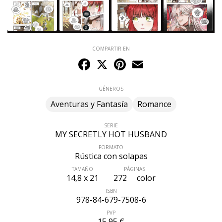
COMPARTIR EN
Facebook
X
Pinterest
Email
GÉNEROS
Aventuras y Fantasía
Romance
SERIE
MY SECRETLY HOT HUSBAND
FORMATO
Rústica con solapas
TAMAÑO
PÁGINAS
14,8 x 21
272
color
ÚLTIMO NÚMERO PUBLICADO
ISBN
978-84-679-7508-6
PVP
15,95 €