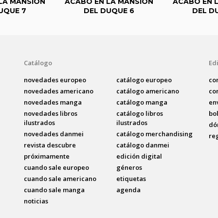
LA MANSIÓN
ACABÓ EN LA MANSIÓN
ACABÓ EN 
UQUE 7
DEL DUQUE 6
DEL D
Catálogo
Edi
novedades europeo
catálogo europeo
co
novedades americano
catálogo americano
co
novedades manga
catálogo manga
en
novedades libros
catálogo libros
bo
ilustrados
ilustrados
dó
novedades danmei
catálogo merchandising
re
revista descubre
catálogo danmei
próximamente
edición digital
cuando sale europeo
géneros
cuando sale americano
etiquetas
cuando sale manga
agenda
noticias