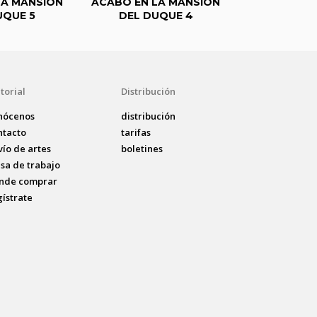
LA MANSIÓN
ACABÓ EN LA MANSIÓN
ACABÓ EN L
UQUE 5
DEL DUQUE 4
DEL DU
torial
Distribución
nócenos
distribución
ntacto
tarifas
vío de artes
boletines
lsa de trabajo
nde comprar
gístrate