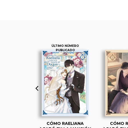
ÚLTIMO NÚMERO
PUBLICADO
RAELIANA
CÓMO RAELIANA
CÓMO R