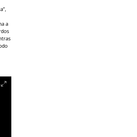
a”,
ma a
rdos
ntras
todo