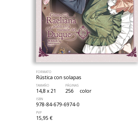
FORMATO
Rústica con solapas
TAMAÑO
PÁGINAS
14,8 x 21
256
color
ISBN
978-84-679-6974-0
PVP
15,95 €