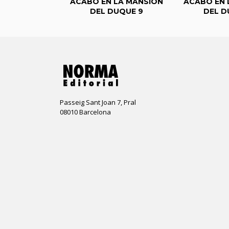
 LA MANSIÓN
ACABÓ EN LA MANSIÓN
ACABÓ EN 
DUQUE 1
DEL DUQUE 9
DEL D
Passeig Sant Joan 7, Pral
08010 Barcelona