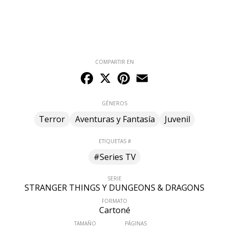
COMPARTIR EN
Facebook
X
Pinterest
Email
GÉNEROS
Terror
Aventuras y Fantasía
Juvenil
ETIQUETAS #
#Series TV
SERIE
STRANGER THINGS Y DUNGEONS & DRAGONS
FORMATO
Cartoné
TAMAÑO
PÁGINAS