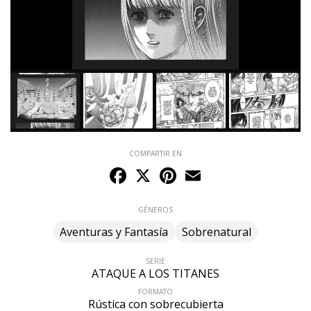
COMPARTIR EN
Facebook
X
Pinterest
Email
GÉNEROS
Aventuras y Fantasía
Sobrenatural
SERIE
ATAQUE A LOS TITANES
FORMATO
Rústica con sobrecubierta