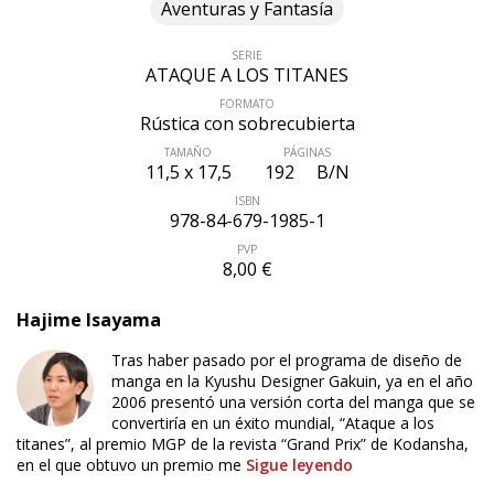
Aventuras y Fantasía
SERIE
ATAQUE A LOS TITANES
FORMATO
Rústica con sobrecubierta
TAMAÑO
PÁGINAS
11,5 x 17,5
192
B/N
ISBN
978-84-679-1985-1
PVP
8,00 €
Hajime Isayama
ÚLTIMO NÚMERO PUBLICADO
Tras haber pasado por el programa de diseño de
manga en la Kyushu Designer Gakuin, ya en el año
2006 presentó una versión corta del manga que se
convertiría en un éxito mundial, “Ataque a los
titanes”, al premio MGP de la revista “Grand Prix” de Kodansha,
en el que obtuvo un premio me
Sigue leyendo