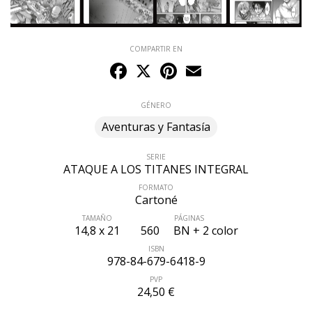
COMPARTIR EN
Facebook
X
Pinterest
Email
GÉNERO
Aventuras y Fantasía
SERIE
ATAQUE A LOS TITANES INTEGRAL
FORMATO
Cartoné
TAMAÑO
PÁGINAS
14,8 x 21
560
BN + 2 color
ISBN
978-84-679-6418-9
PVP
24,50 €