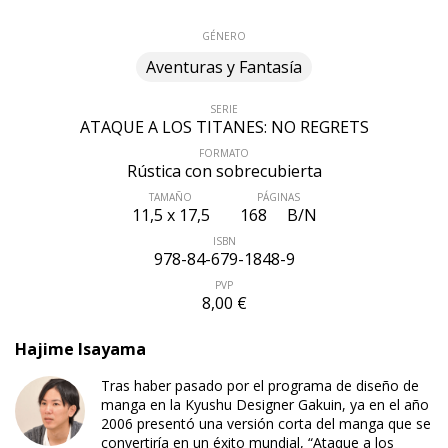
GÉNERO
Aventuras y Fantasía
SERIE
ATAQUE A LOS TITANES: NO REGRETS
FORMATO
Rústica con sobrecubierta
TAMAÑO
PÁGINAS
11,5 x 17,5
168
B/N
ISBN
978-84-679-1848-9
PVP
8,00 €
Hajime Isayama
ÚLTIMO NÚMERO PUBLICADO
Tras haber pasado por el programa de diseño de
manga en la Kyushu Designer Gakuin, ya en el año
2006 presentó una versión corta del manga que se
convertiría en un éxito mundial, “Ataque a los