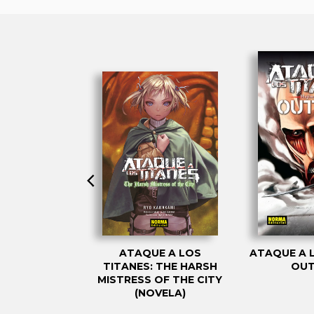
E A LOS
ATAQUE A LOS
ATAQUE A 
ANTES DE LA
TITANES: THE HARSH
OUT
ÍDA 4
MISTRESS OF THE CITY
(NOVELA)