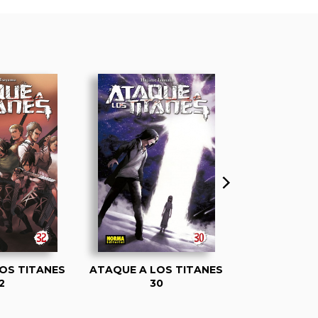
OS TITANES
ATAQUE A LOS TITANES
ATAQUE A L
2
30
2