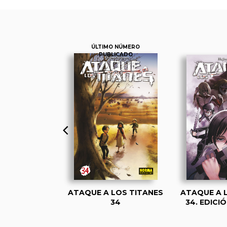
ÚLTIMO NÚMERO
PUBLICADO
LOS TITANES
ATAQUE A LOS TITANES
ATAQUE A 
01
34
34. EDICI