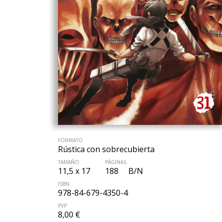
FORMATO
Rústica con sobrecubierta
TAMAÑO
PÁGINAS
11,5 x 17
188
B/N
ISBN
978-84-679-4350-4
PVP
8,00 €