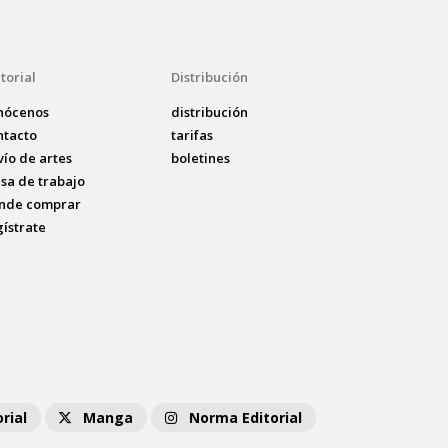
torial
Distribución
nócenos
distribución
ntacto
tarifas
vío de artes
boletines
lsa de trabajo
nde comprar
gístrate
rial
Manga
Norma Editorial