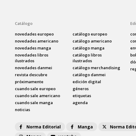
Catálogo
Edi
novedades europeo
catálogo europeo
co
novedades americano
catálogo americano
co
novedades manga
catálogo manga
en
novedades libros
catálogo libros
bo
ilustrados
ilustrados
dó
novedades danmei
catálogo merchandising
re
revista descubre
catálogo danmei
próximamente
edición digital
cuando sale europeo
géneros
cuando sale americano
etiquetas
cuando sale manga
agenda
noticias
Norma Editorial
Manga
Norma Edito