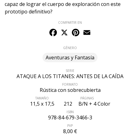
capaz de lograr el cuerpo de exploración con este
prototipo definitivo?
COMPARTIR EN
Facebook
X
Pinterest
Email
GÉNERO
Aventuras y Fantasía
SERIE
ATAQUE A LOS TITANES: ANTES DE LA CAÍDA
FORMATO
Rústica con sobrecubierta
TAMAÑO
PÁGINAS
11,5 x 17,5
212
B/N + 4 Color
ISBN
978-84-679-3466-3
PVP
8,00 €