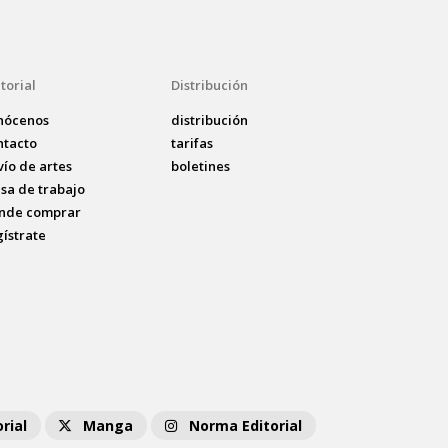
torial
Distribución
nócenos
distribución
ntacto
tarifas
vío de artes
boletines
lsa de trabajo
nde comprar
gístrate
rial
Manga
Norma Editorial