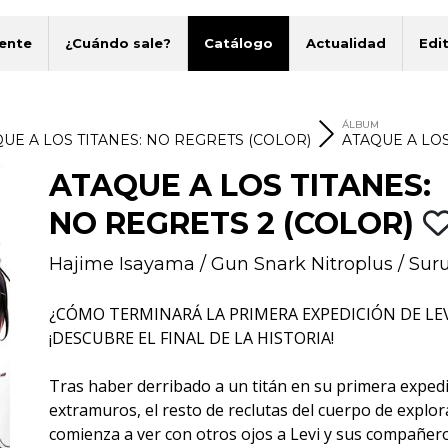
ente
¿Cuándo sale?
Catálogo
Actualidad
Edit
ÁLBUM
UE A LOS TITANES: NO REGRETS (COLOR)
ATAQUE A LOS
ATAQUE A LOS TITANES:
NO REGRETS 2 (COLOR)
Hajime Isayama
/
Gun Snark Nitroplus
/
Sur
¿CÓMO TERMINARÁ LA PRIMERA EXPEDICIÓN DE LEVI.
¡DESCUBRE EL FINAL DE LA HISTORIA!
Tras haber derribado a un titán en su primera exped
extramuros, el resto de reclutas del cuerpo de explor
comienza a ver con otros ojos a Levi y sus compañero