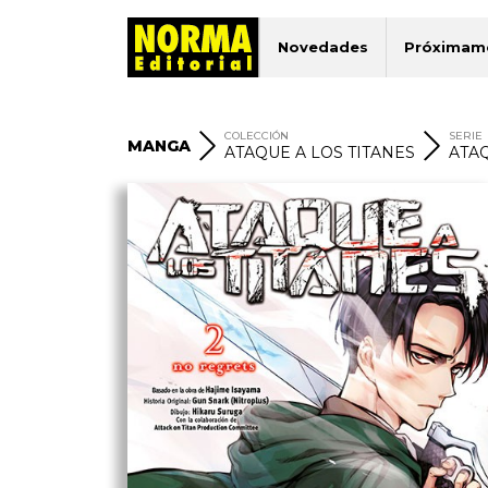
Novedades
Próximam
COLECCIÓN
SERIE
MANGA
ATAQUE A LOS TITANES
ATAQ