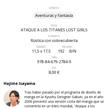
GÉNERO
Aventuras y Fantasía
SERIE
ATAQUE A LOS TITANES LOST GIRLS
FORMATO
Rústica con sobrecubierta
TAMAÑO
PÁGINAS
11,5 x 17,5
192
B/N
ISBN
978-84-679-2784-9
PVP
8,00 €
Hajime Isayama
ÚLTIMO NÚMERO PUBLICADO
Tras haber pasado por el programa de diseño de
manga en la Kyushu Designer Gakuin, ya en el año
2006 presentó una versión corta del manga que se
convertiría en un éxito mundial, “Ataque a los