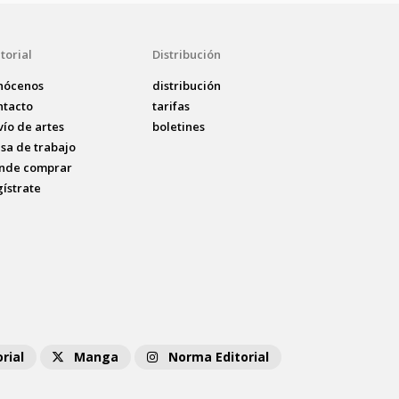
torial
Distribución
nócenos
distribución
ntacto
tarifas
vío de artes
boletines
lsa de trabajo
nde comprar
gístrate
rial
Manga
Norma Editorial