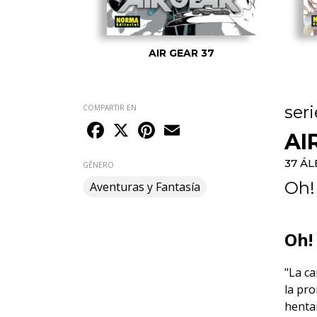
 01
AIR GEAR 37
seri
COMPARTIR EN
Facebook
X
Pinterest
Email
AI
37 Á
GÉNERO
Oh!
Aventuras y Fantasía
Oh!
"La c
la pr
hentai