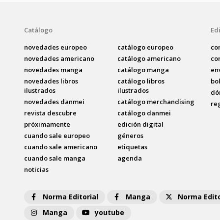
Catálogo
Edi
novedades europeo
catálogo europeo
co
novedades americano
catálogo americano
co
novedades manga
catálogo manga
en
novedades libros
catálogo libros
bo
ilustrados
ilustrados
dó
novedades danmei
catálogo merchandising
re
revista descubre
catálogo danmei
próximamente
edición digital
cuando sale europeo
géneros
cuando sale americano
etiquetas
cuando sale manga
agenda
noticias
Norma Editorial
Manga
Norma Edito
Manga
youtube