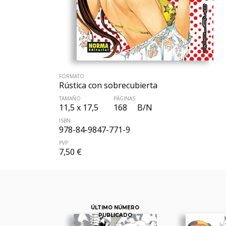
FORMATO
Rústica con sobrecubierta
TAMAÑO
PÁGINAS
11,5 x 17,5
168
B/N
ISBN
978-84-9847-771-9
PVP
7,50 €
ÚLTIMO NÚMERO
PUBLICADO