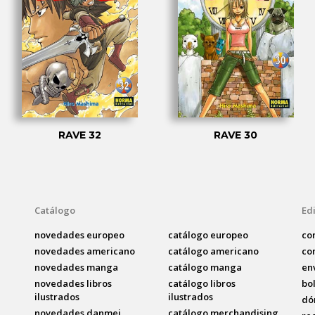
RAVE 32
RAVE 30
Catálogo
Edi
novedades europeo
catálogo europeo
co
novedades americano
catálogo americano
co
novedades manga
catálogo manga
en
novedades libros
catálogo libros
bo
ilustrados
ilustrados
dó
novedades danmei
catálogo merchandising