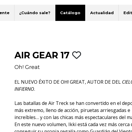
ente
¿Cuándo sale?
Catálogo
Actualidad
Edit
AIR GEAR 17
Oh! Great
EL NUEVO ÉXITO DE OH! GREAT, AUTOR DE DEL
CIEL
INFIERNO
.
Las batallas de Air Treck se han convertido en el dep
más extremo, lleno de acción, piruetas arriesgadas e
increíbles… y con las chicas más espectaculares del m
En este nuevo volumen, Ikki está cada vez más cerca 
conseguir su propia regalía como Guardián del Vien