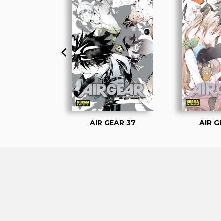
GEAR 01
AIR GEAR 37
AIR G