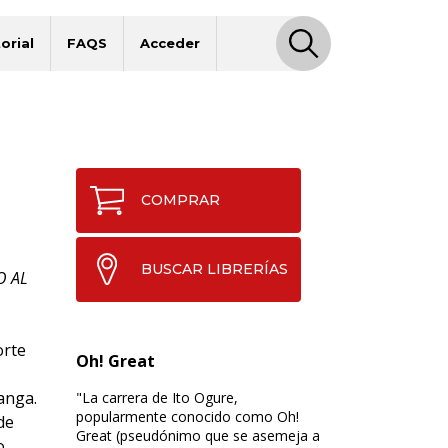
orial
FAQS
Acceder
COMPRAR
BUSCAR LIBRERÍAS
O AL
orte
Oh! Great
anga.
"La carrera de Ito Ogure,
popularmente conocido como Oh!
de
Great (pseudónimo que se asemeja a
to…