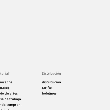
torial
Distribución
nócenos
distribución
ntacto
tarifas
vío de artes
boletines
lsa de trabajo
nde comprar