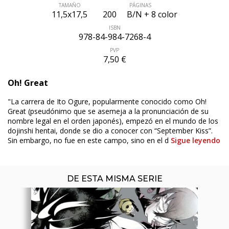
TAMAÑO
PÁGINAS
11,5x17,5
200
B/N + 8 color
ISBN
978-84-984-7268-4
PVP
7,50 €
ÚLTIMO NÚMERO PUBLICADO
Oh! Great
"La carrera de Ito Ogure, popularmente conocido como Oh!
Great (pseudónimo que se asemeja a la pronunciación de su
nombre legal en el orden japonés), empezó en el mundo de los
dojinshi hentai, donde se dio a conocer con “September Kiss”.
Sin embargo, no fue en este campo, sino en el d
Sigue leyendo
DE ESTA MISMA SERIE