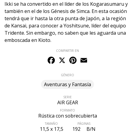
Ikki se ha convertido en el líder de los Kogarasumaru y
también en el de los Génesis de Simca. En esta ocasión
tendrá que ir hasta la otra punta de Japón, a la región
de Kansai, para conocer a Yoshitsune, líder del equipo
Tridente. Sin embargo, no saben que les aguarda una
emboscada en Kioto.
COMPARTIR EN
Facebook
X
Pinterest
Email
GÉNERO
Aventuras y Fantasía
SERIE
AIR GEAR
FORMATO
Rústica con sobrecubierta
TAMAÑO
PÁGINAS
11,5 x 17,5
192
B/N