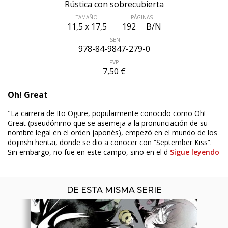
Rústica con sobrecubierta
TAMAÑO
PÁGINAS
11,5 x 17,5
192
B/N
ISBN
978-84-9847-279-0
PVP
7,50 €
ÚLTIMO NÚMERO PUBLICADO
Oh! Great
"La carrera de Ito Ogure, popularmente conocido como Oh!
Great (pseudónimo que se asemeja a la pronunciación de su
nombre legal en el orden japonés), empezó en el mundo de los
dojinshi hentai, donde se dio a conocer con “September Kiss”.
Sin embargo, no fue en este campo, sino en el d
Sigue leyendo
DE ESTA MISMA SERIE