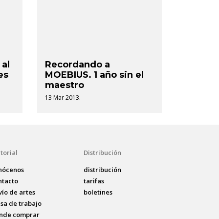
 al
Recordando a
es
MOEBIUS. 1 año sin el
maestro
13 Mar 2013.
torial
Distribución
nócenos
distribución
ntacto
tarifas
vío de artes
boletines
lsa de trabajo
nde comprar