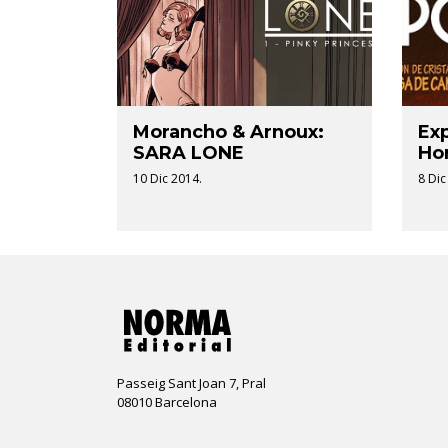
Morancho & Arnoux:
Ex
SARA LONE
Hor
10 Dic 2014.
8 Dic
Passeig Sant Joan 7, Pral
08010 Barcelona