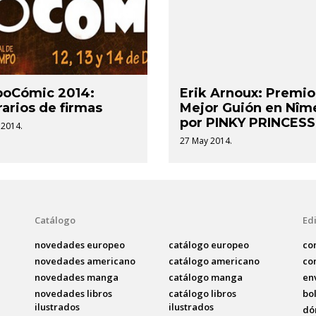
poCómic 2014:
Erik Arnoux: Premio
arios de firmas
Mejor Guión en Nîm
por PINKY PRINCESS
 2014.
27 May 2014.
Catálogo
Edi
novedades europeo
catálogo europeo
co
novedades americano
catálogo americano
co
novedades manga
catálogo manga
en
novedades libros
catálogo libros
bo
ilustrados
ilustrados
dó