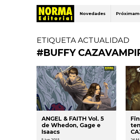
Novedades
Próximam
ETIQUETA ACTUALIDAD
#BUFFY CAZAVAMPI
ANGEL & FAITH Vol. 5
Fin
de Whedon, Gage e
te
Isaacs
CA
5 Jun 2015.
26 M