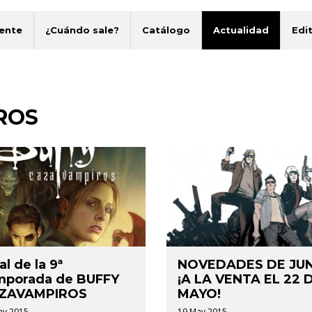
ente
¿Cuándo sale?
Catálogo
Actualidad
Edit
ROS
al de la 9ª
NOVEDADES DE JU
mporada de BUFFY
¡A LA VENTA EL 22 
ZAVAMPIROS
MAYO!
ay 2015.
19 May 2015.