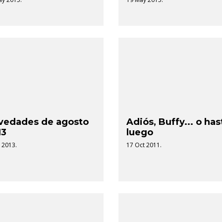
vedades de agosto
Adiós, Buffy... o has
13
luego
l 2013.
17 Oct 2011.