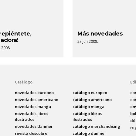
repiéntete,
Más novedades
zadora!
27 Jun 2008.
 2008.
Catálogo
Edi
novedades europeo
catálogo europeo
co
novedades americano
catálogo americano
co
novedades manga
catálogo manga
en
novedades libros
catálogo libros
bo
ilustrados
ilustrados
dó
novedades danmei
catálogo merchandising
re
revista descubre
catálogo danmei