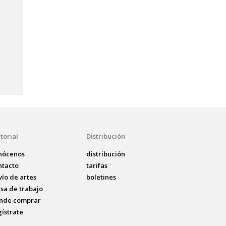
torial
Distribución
nócenos
distribución
ntacto
tarifas
vío de artes
boletines
lsa de trabajo
nde comprar
gístrate