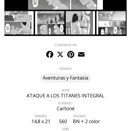
COMPARTIR EN
Facebook
X
Pinterest
Email
GÉNERO
Aventuras y Fantasía
SERIE
ATAQUE A LOS TITANES INTEGRAL
FORMATO
Cartoné
TAMAÑO
PÁGINAS
14,8 x 21
560
BN + 2 color
ISBN