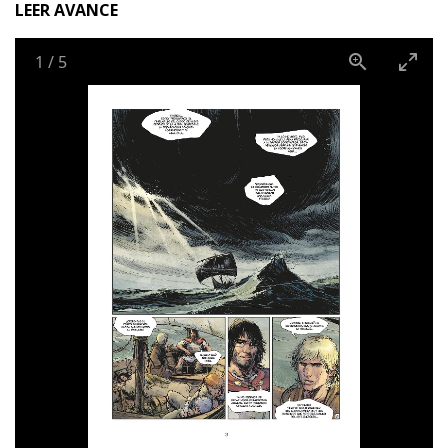
LEER AVANCE
1
/
5