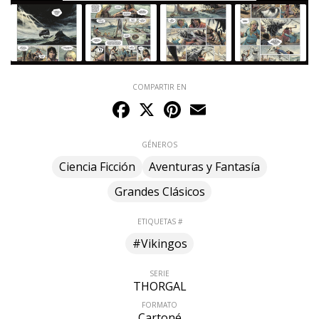
COMPARTIR EN
Facebook
X
Pinterest
Email
GÉNEROS
Ciencia Ficción
Aventuras y Fantasía
Grandes Clásicos
ETIQUETAS #
#Vikingos
SERIE
THORGAL
FORMATO
Cartoné