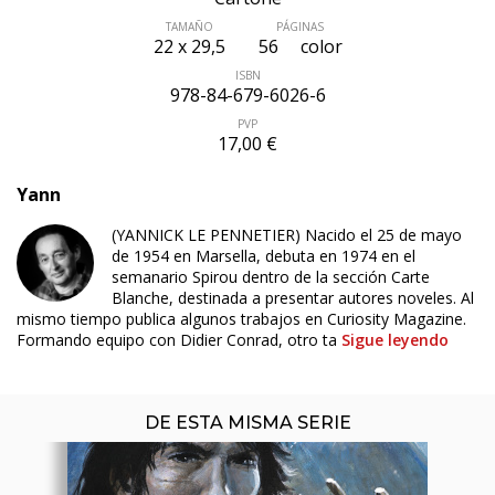
TAMAÑO
PÁGINAS
22 x 29,5
56
color
ISBN
978-84-679-6026-6
PVP
17,00 €
Yann
(YANNICK LE PENNETIER) Nacido el 25 de mayo
de 1954 en Marsella, debuta en 1974 en el
ÚLTIMO NÚMERO PUBLICADO
semanario Spirou dentro de la sección Carte
Blanche, destinada a presentar autores noveles. Al
mismo tiempo publica algunos trabajos en Curiosity Magazine.
Formando equipo con Didier Conrad, otro ta
Sigue leyendo
DE ESTA MISMA SERIE