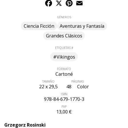
Facebook
X
Pinterest
Email
GÉNEROS
Ciencia Ficción
Aventuras y Fantasía
Grandes Clásicos
ETIQUETAS #
#Vikingos
FORMATO
Cartoné
TAMAÑO
PÁGINAS
22 x 29,5
48
Color
ISBN
978-84-679-1770-3
PVP
13,00 €
Grzegorz Rosinski