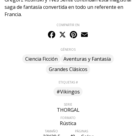
saga de fantasía convertida en todo un referente en
Francia.
COMPARTIR EN
Facebook
X
Pinterest
Email
GÉNEROS
Ciencia Ficción
Aventuras y Fantasía
Grandes Clásicos
ETIQUETAS #
#Vikingos
SERIE
THORGAL
FORMATO
Rústica
TAMAÑO
PÁGINAS