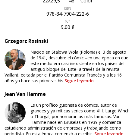
22X29,5
48
Color
ISBN
978-84-7904-222-6
PVP
9,00 €
Grzegorz Rosinski
Nacido en Stalowa Wola (Polonia) el 3 de agosto
de 1941, descubre el cómic –en una época en que
este medio era casi inexistente en los países del
antiguo bloque del Este- a través de la revista
Vaillant, editada por el Partido Comunista Francés y a los 16
años ya hace sus primeras his
Sigue leyendo
Jean Van Hamme
Es un prolífico guionista de cómics, autor de
grandes y ya míticas series como XIII, Largo Winch
ÚLTIMO NÚMERO PUBLICADO
o Thorgal, por nombrar las más famosas. Van
Hamme nace en Bruselas en 1939 y comienza
estudiando administración de empresas y trabajando como
periodista. En esta época comenzó a escribir,
Sigue leyendo