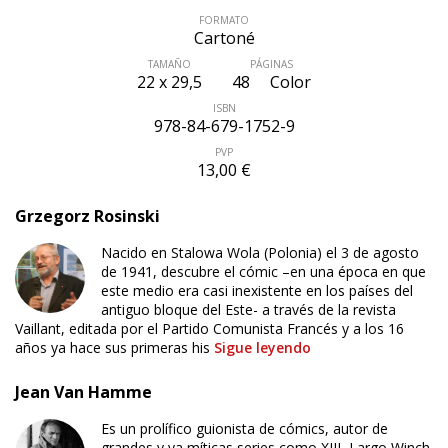
FORMATO
Cartoné
TAMAÑO
PÁGINAS
22 x 29,5
48
Color
ISBN
978-84-679-1752-9
PVP
13,00 €
Grzegorz Rosinski
Nacido en Stalowa Wola (Polonia) el 3 de agosto
de 1941, descubre el cómic –en una época en que
este medio era casi inexistente en los países del
antiguo bloque del Este- a través de la revista
Vaillant, editada por el Partido Comunista Francés y a los 16
años ya hace sus primeras his
Sigue leyendo
Jean Van Hamme
Es un prolífico guionista de cómics, autor de
grandes y ya míticas series como XIII, Largo Winch