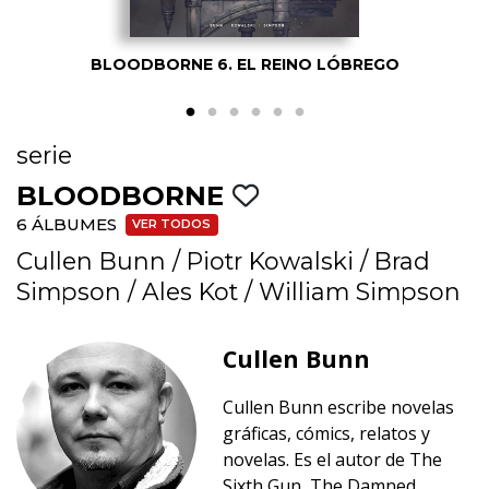
BLOODBORNE 6. EL REINO LÓBREGO
serie
BLOODBORNE
6 ÁLBUMES
VER TODOS
Cullen Bunn
/
Piotr Kowalski
/
Brad
Simpson
/
Ales Kot
/
William Simpson
Cullen Bunn
Cullen Bunn escribe novelas
gráficas, cómics, relatos y
novelas. Es el autor de The
Sixth Gun, The Damned,