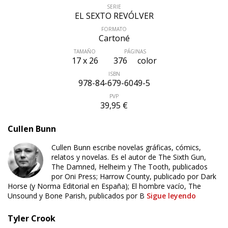
SERIE
EL SEXTO REVÓLVER
FORMATO
Cartoné
TAMAÑO
PÁGINAS
17 x 26
376
color
ISBN
978-84-679-6049-5
PVP
39,95 €
Cullen Bunn
Cullen Bunn escribe novelas gráficas, cómics,
relatos y novelas. Es el autor de The Sixth Gun,
The Damned, Helheim y The Tooth, publicados
por Oni Press; Harrow County, publicado por Dark
Horse (y Norma Editorial en España); El hombre vacío, The
Unsound y Bone Parish, publicados por B
Sigue leyendo
Tyler Crook