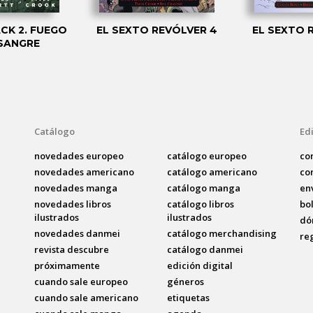
CK 2. FUEGO
EL SEXTO REVÓLVER 4
EL SEXTO 
 SANGRE
Catálogo
Edi
novedades europeo
catálogo europeo
co
novedades americano
catálogo americano
co
novedades manga
catálogo manga
en
novedades libros
catálogo libros
bo
ilustrados
ilustrados
dó
novedades danmei
catálogo merchandising
re
revista descubre
catálogo danmei
próximamente
edición digital
cuando sale europeo
géneros
cuando sale americano
etiquetas