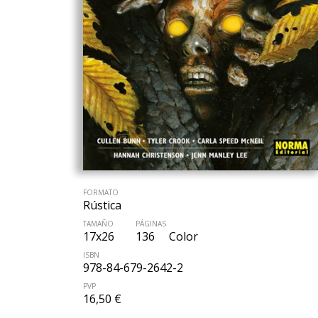
FORMATO
Rústica
TAMAÑO
PÁGINAS
17x26
136
Color
ISBN
978-84-679-2642-2
PVP
16,50 €