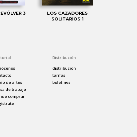
REVÓLVER 3
LOS CAZADORES
UNEAR
SOLITARIOS 1
torial
Distribución
nócenos
distribución
ntacto
tarifas
vío de artes
boletines
lsa de trabajo
nde comprar
gístrate