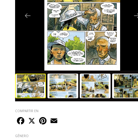
COMPARTIR EN
Facebook
X
Pinterest
Email
GÉNERO