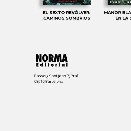
NTEGRAL 8
EL SEXTO REVÓLVER:
MANOR BLA
CAMINOS SOMBRÍOS
EN LA
Passeig Sant Joan 7, Pral
08010 Barcelona