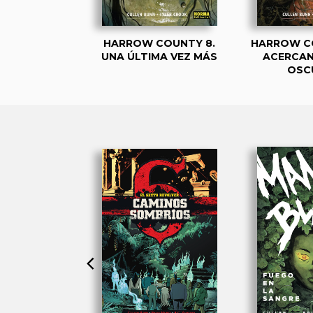
COUNTY 1.
HARROW COUNTY 8.
HARROW CO
BLES SERES
UNA ÚLTIMA VEZ MÁS
ACERCAN
OSC