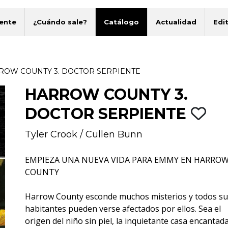
ente
¿Cuándo sale?
Catálogo
Actualidad
Edit
M
ROW COUNTY 3. DOCTOR SERPIENTE
HARROW COUNTY 3.
DOCTOR SERPIENTE
Tyler Crook
/
Cullen Bunn
EMPIEZA UNA NUEVA VIDA PARA EMMY EN HARRO
COUNTY
Harrow County esconde muchos misterios y todos su
habitantes pueden verse afectados por ellos. Sea el
origen del niño sin piel, la inquietante casa encantada