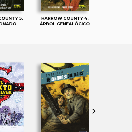
OUNTY 5.
HARROW COUNTY 4.
HARROW C
ONADO
ÁRBOL GENEALÓGICO
DOBLE NA