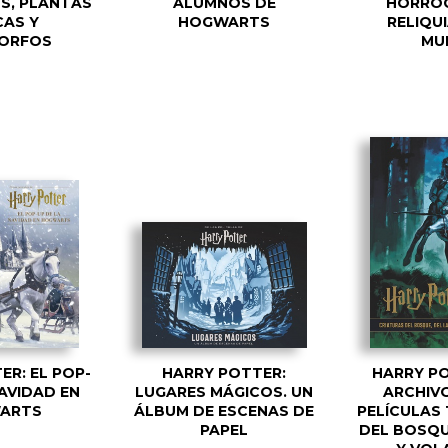
S, PLANTAS
ALUMNOS DE
HORROC
CAS Y
HOGWARTS
RELIQUI
ORFOS
MU
ER: EL POP-
HARRY POTTER:
HARRY PO
NAVIDAD EN
LUGARES MÁGICOS. UN
ARCHIVO
ARTS
ÁLBUM DE ESCENAS DE
PELÍCULAS 
PAPEL
DEL BOSQU