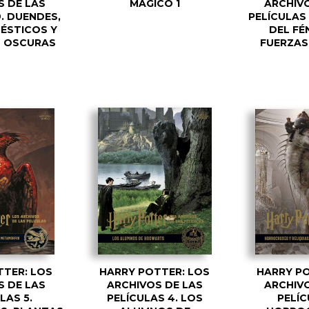
S DE LAS
MÁGICO 1
ARCHIVO
9. DUENDES,
PELÍCULAS 
ÉSTICOS Y
DEL FÉN
S OSCURAS
FUERZAS
TTER: LOS
HARRY POTTER: LOS
HARRY PO
S DE LAS
ARCHIVOS DE LAS
ARCHIVO
LAS 5.
PELÍCULAS 4. LOS
PELÍC