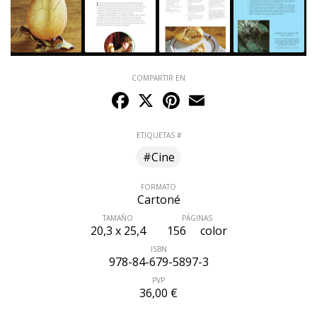
COMPARTIR EN
Facebook
X
Pinterest
Email
ETIQUETAS #
#Cine
FORMATO
Cartoné
TAMAÑO
PÁGINAS
20,3 x 25,4
156
color
ISBN
978-84-679-5897-3
PVP
36,00 €