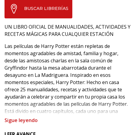
BUSCAR LIBRERÍAS
UN LIBRO OFICIAL DE MANUALIDADES, ACTIVIDADES Y
RECETAS MÁGICAS PARA CUALQUIER ESTACIÓN
Las películas de Harry Potter están repletas de
momentos agradables de amistad, familia y hogar,
desde las amistosas charlas en la sala común de
Gryffindor hasta la mesa abarrotada durante el
desayuno en La Madriguera. Inspirado en esos
momentos especiales, Harry Potter: Hecho en casa
ofrece 25 manualidades, recetas y actividades que te
ayudarán a celebrar y compartir en tu propia casa los
momentos agradables de las películas de Harry Potter.
Está divido en cuatro capítulos, cada uno para una
estación del año, y los proyectos incluyen una gran
Sigue leyendo
variedad de manualidades y actividades, como velas,
macramé, coronas de flores, figuras de fieltro, cerámica
LEER AVANCE