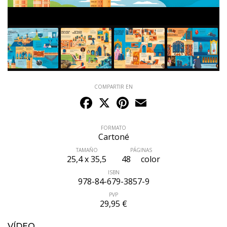
COMPARTIR EN
Facebook
X
Pinterest
Email
FORMATO
Cartoné
TAMAÑO
PÁGINAS
25,4 x 35,5
48
color
ISBN
978-84-679-3857-9
PVP
29,95 €
VÍDEO