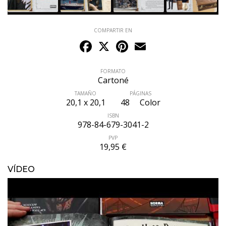
COMPARTIR EN
Facebook
X
Pinterest
Email
FORMATO
Cartoné
TAMAÑO
PÁGINAS
20,1 x 20,1
48
Color
ISBN
978-84-679-3041-2
PVP
19,95 €
VÍDEO