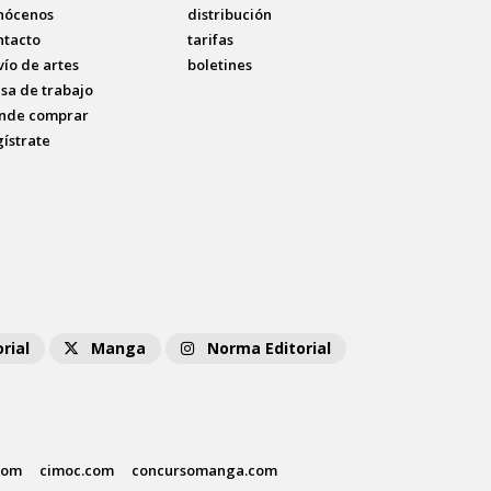
nócenos
distribución
ntacto
tarifas
vío de artes
boletines
lsa de trabajo
nde comprar
gístrate
rial
Manga
Norma Editorial
com
cimoc.com
concursomanga.com