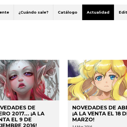
ente
¿Cuándo sale?
Catálogo
Actualidad
Edit
VEDADES DE
NOVEDADES DE ABR
RO 2017... ¡A LA
¡A LA VENTA EL 18 D
NTA EL 9 DE
MARZO!
CIEMBRE 2016!
14 Mar 2016.