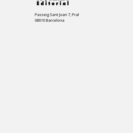
Passeig Sant Joan 7, Pral
08010 Barcelona