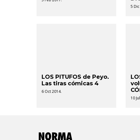
5 Dic
LOS PITUFOS de Peyo.
LO
Las tiras cómicas 4
vo
CÓ
6 Oct 2014.
10 Ju