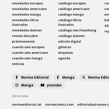
novedades europeo
catálogo europeo
co
novedades americano
catálogo americano
co
novedades manga
catálogo manga
en
novedades libros
catálogo libros
bo
ilustrados
ilustrados
dó
novedades danmei
catálogo merchandising
re
revista descubre
catálogo danmei
próximamente
edición digital
cuando sale europeo
géneros
cuando sale americano
etiquetas
cuando sale manga
agenda
noticias
Norma Editorial
Manga
Norma Edito
Manga
youtube
Otros sites
normaeditorial.cat
normacomics.com
editorialastronave.