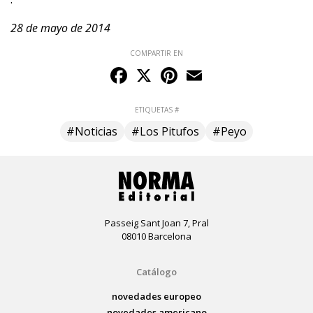
28 de mayo de 2014
COMPARTIR EN
Facebook
X
Pinterest
Email
ETIQUETAS #
#Noticias
#Los Pitufos
#Peyo
Passeig Sant Joan 7, Pral
08010 Barcelona
Catálogo
novedades europeo
novedades americano