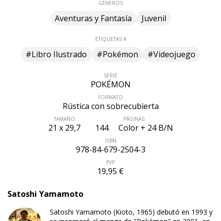
GÉNEROS
Aventuras y Fantasía
Juvenil
ETIQUETAS #
#Libro Ilustrado
#Pokémon
#Videojuego
SERIE
POKÉMON
FORMATO
Rústica con sobrecubierta
TAMAÑO
PÁGINAS
21 x 29,7
144
Color + 24 B/N
ISBN
978-84-679-2504-3
PVP
19,95 €
Satoshi Yamamoto
Satoshi Yamamoto (Kioto, 1965) debutó en 1993 y
ÚLTIMO NÚMERO PUBLICADO