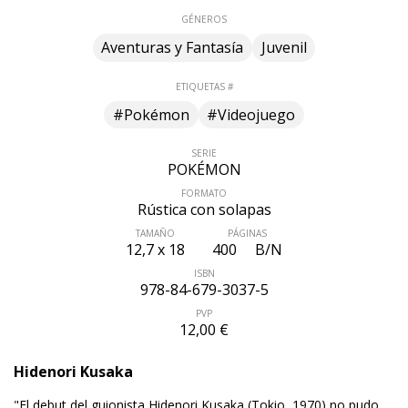
GÉNEROS
Aventuras y Fantasía
Juvenil
ETIQUETAS #
#Pokémon
#Videojuego
SERIE
POKÉMON
FORMATO
Rústica con solapas
TAMAÑO
PÁGINAS
12,7 x 18
400
B/N
ISBN
978-84-679-3037-5
PVP
12,00 €
Hidenori Kusaka
"El debut del guionista Hidenori Kusaka (Tokio, 1970) no pudo