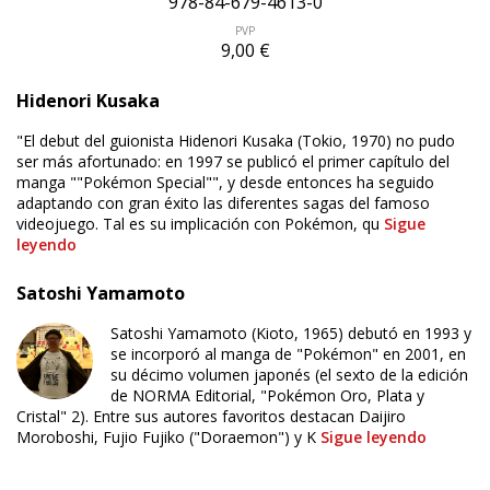
978-84-679-4613-0
PVP
9,00 €
Hidenori Kusaka
"El debut del guionista Hidenori Kusaka (Tokio, 1970) no pudo
ser más afortunado: en 1997 se publicó el primer capítulo del
manga ""Pokémon Special"", y desde entonces ha seguido
adaptando con gran éxito las diferentes sagas del famoso
videojuego. Tal es su implicación con Pokémon, qu
Sigue
leyendo
Satoshi Yamamoto
Satoshi Yamamoto (Kioto, 1965) debutó en 1993 y
ÚLTIMO NÚMERO PUBLICADO
se incorporó al manga de "Pokémon" en 2001, en
su décimo volumen japonés (el sexto de la edición
de NORMA Editorial, "Pokémon Oro, Plata y
Cristal" 2). Entre sus autores favoritos destacan Daijiro
Moroboshi, Fujio Fujiko ("Doraemon") y K
Sigue leyendo