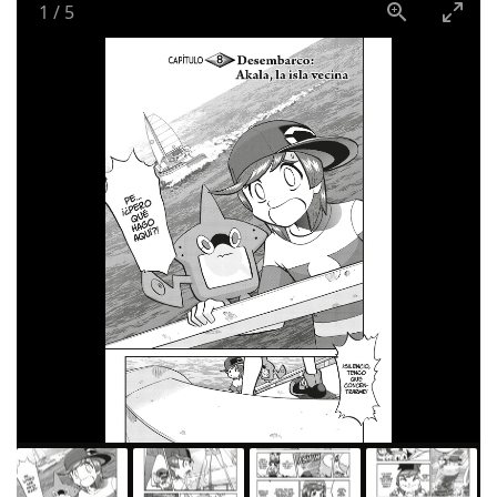
1
/
5