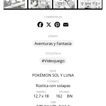
COMPARTIR EN
Facebook
X
Pinterest
Email
GÉNERO
Aventuras y Fantasía
ETIQUETAS #
#Videojuego
SERIE
POKÉMON SOL Y LUNA
FORMATO
Rústica con solapas
TAMAÑO
PÁGINAS
12,7 x 18
162
BN
ISBN