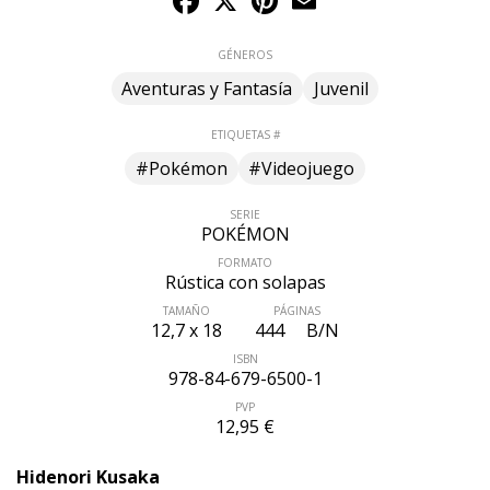
GÉNEROS
Aventuras y Fantasía
Juvenil
ETIQUETAS #
#Pokémon
#Videojuego
SERIE
POKÉMON
FORMATO
Rústica con solapas
TAMAÑO
PÁGINAS
12,7 x 18
444
B/N
ISBN
978-84-679-6500-1
PVP
12,95 €
Hidenori Kusaka