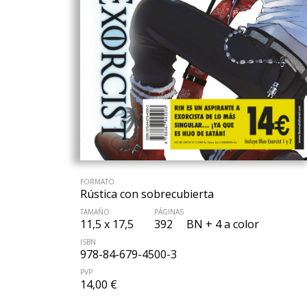
FORMATO
Rústica con sobrecubierta
TAMAÑO
PÁGINAS
11,5 x 17,5
392
BN + 4 a color
ISBN
978-84-679-4500-3
PVP
14,00 €