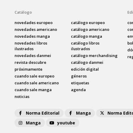
Catálogo
Edi
novedades europeo
catálogo europeo
co
novedades americano
catálogo americano
co
novedades manga
catálogo manga
en
novedades libros
catálogo libros
bo
ilustrados
ilustrados
dó
novedades danmei
catálogo merchandising
re
revista descubre
catálogo danmei
próximamente
edición digital
cuando sale europeo
géneros
cuando sale americano
etiquetas
cuando sale manga
agenda
noticias
Norma Editorial
Manga
Norma Edito
Manga
youtube