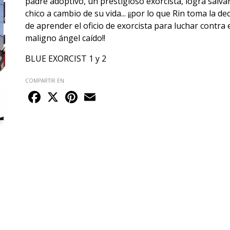
padre adoptivo, un prestigioso exorcista, logra salvar
chico a cambio de su vida... ¡¡por lo que Rin toma la de
de aprender el oficio de exorcista para luchar contra 
maligno ángel caído!!
BLUE EXORCIST 1 y 2
COMPARTIR EN
Facebook
X
Pinterest
Email