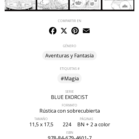
COMPARTIR EN
Facebook
X
Pinterest
Email
GÉNERO
Aventuras y Fantasía
ETIQUETAS #
#Magia
SERIE
BLUE EXORCIST
FORMATO
Rústica con sobrecubierta
TAMAÑO
PÁGINAS
11,5 x 17,5
224
BN + 2 a color
ISBN
978-84-679-4601-7