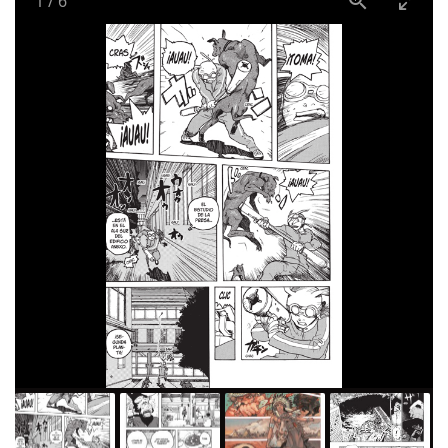
1
/
6