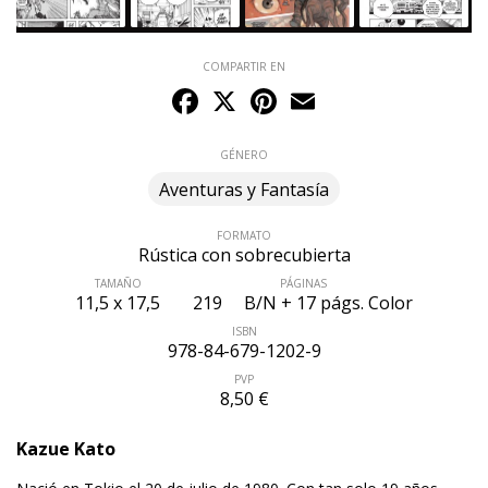
COMPARTIR EN
Facebook
X
Pinterest
Email
GÉNERO
Aventuras y Fantasía
FORMATO
Rústica con sobrecubierta
TAMAÑO
PÁGINAS
11,5 x 17,5
219
B/N + 17 págs. Color
ISBN
978-84-679-1202-9
PVP
8,50 €
Kazue Kato