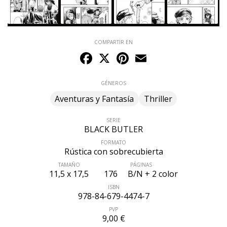
COMPARTIR EN
Facebook
X
Pinterest
Email
GÉNEROS
Aventuras y Fantasía
Thriller
SERIE
BLACK BUTLER
FORMATO
Rústica con sobrecubierta
TAMAÑO
PÁGINAS
11,5 x 17,5
176
B/N + 2 color
ISBN
978-84-679-4474-7
PVP
9,00 €