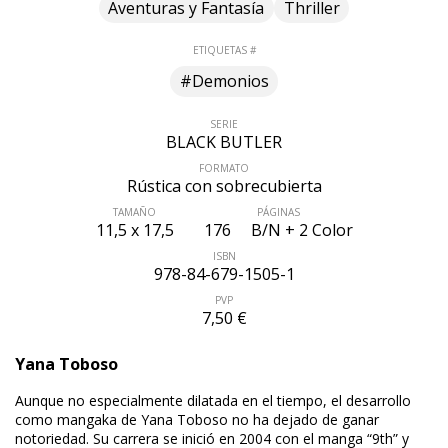
Aventuras y Fantasía
Thriller
ETIQUETAS #
#Demonios
SERIE
BLACK BUTLER
FORMATO
Rústica con sobrecubierta
TAMAÑO
PÁGINAS
11,5 x 17,5
176
B/N + 2 Color
ISBN
978-84-679-1505-1
PVP
7,50 €
Yana Toboso
ÚLTIMO NÚMERO PUBLICADO
Aunque no especialmente dilatada en el tiempo, el desarrollo
como mangaka de Yana Toboso no ha dejado de ganar
notoriedad. Su carrera se inició en 2004 con el manga “9th” y