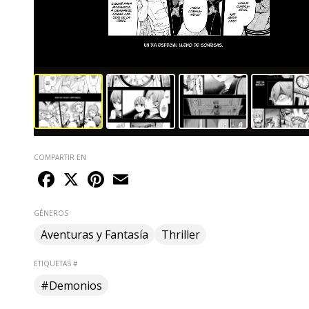
COMPARTIR EN
Facebook
X
Pinterest
Email
GÉNEROS
Aventuras y Fantasía
Thriller
ETIQUETAS #
#Demonios