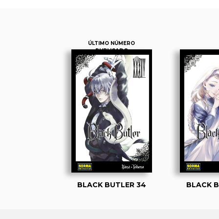
ÚLTIMO NÚMERO
PUBLICADO
BUTLER 01
BLACK BUTLER 34
BLACK B