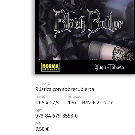
FORMATO
Rústica con sobrecubierta
TAMAÑO
PÁGINAS
11,5 x 17,5
176
B/N + 2 Color
ISBN
978-84-679-3553-0
PVP
7,50 €