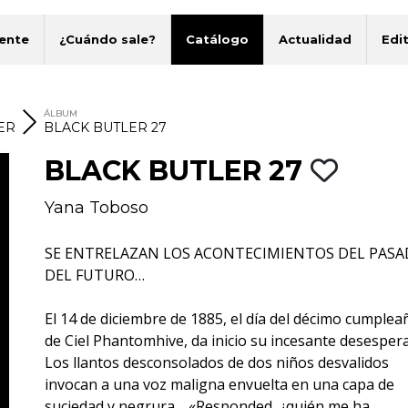
ente
¿Cuándo sale?
Catálogo
Actualidad
Edit
ÁLBUM
ER
BLACK BUTLER 27
BLACK BUTLER 27
Yana Toboso
SE ENTRELAZAN LOS ACONTECIMIENTOS DEL PASA
DEL FUTURO…
El 14 de diciembre de 1885, el día del décimo cumplea
de Ciel Phantomhive, da inicio su incesante desespera
Los llantos desconsolados de dos niños desvalidos
invocan a una voz maligna envuelta en una capa de
suciedad y negrura… «Responded, ¿quién me ha