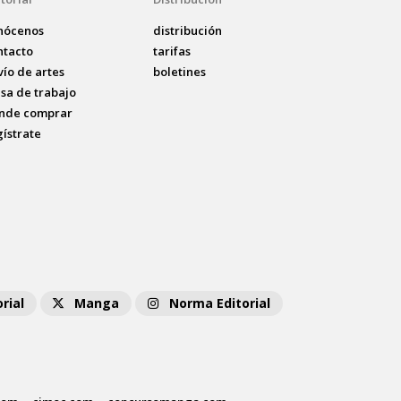
nócenos
distribución
ntacto
tarifas
vío de artes
boletines
lsa de trabajo
nde comprar
gístrate
rial
Manga
Norma Editorial