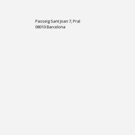
Passeig Sant Joan 7, Pral
08010 Barcelona