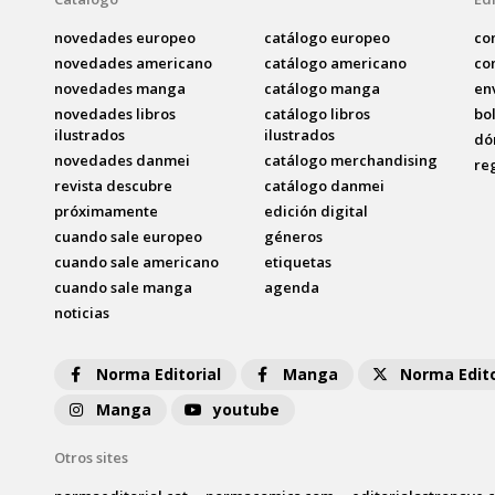
novedades europeo
catálogo europeo
co
novedades americano
catálogo americano
co
novedades manga
catálogo manga
en
novedades libros
catálogo libros
bo
ilustrados
ilustrados
dó
novedades danmei
catálogo merchandising
re
revista descubre
catálogo danmei
próximamente
edición digital
cuando sale europeo
géneros
cuando sale americano
etiquetas
cuando sale manga
agenda
noticias
Norma Editorial
Manga
Norma Edito
Manga
youtube
Otros sites