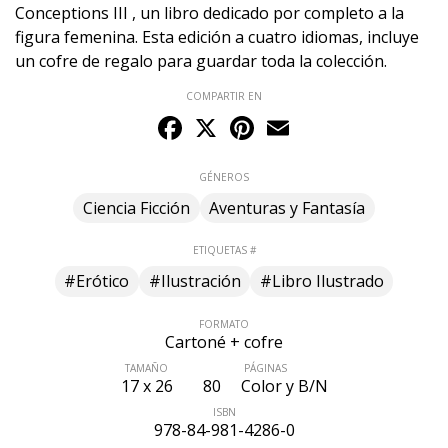
Conceptions III , un libro dedicado por completo a la
figura femenina. Esta edición a cuatro idiomas, incluye
un cofre de regalo para guardar toda la colección.
COMPARTIR EN
Facebook
X
Pinterest
Email
GÉNEROS
Ciencia Ficción
Aventuras y Fantasía
ETIQUETAS #
#Erótico
#Ilustración
#Libro Ilustrado
FORMATO
Cartoné + cofre
TAMAÑO
PÁGINAS
17 x 26
80
Color y B/N
ISBN
978-84-981-4286-0